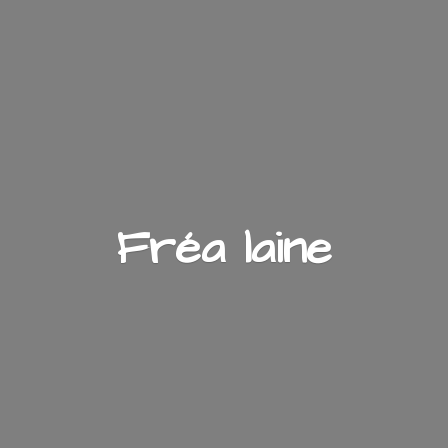
Fré
a laine