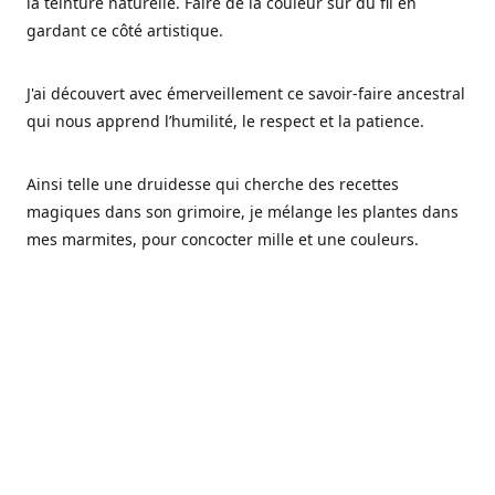
la teinture naturelle. Faire de la couleur sur du fil en
gardant ce côté artistique.
J'ai découvert avec émerveillement ce savoir-faire ancestral
qui nous apprend l’humilité, le respect et la patience.
Ainsi telle une druidesse qui cherche des recettes
magiques dans son grimoire, je mélange les plantes dans
mes marmites, pour concocter mille et une couleurs.
Les végétaux ont tellement à nous offrir et beaucoup à
nous réapprendre.
Pourquoi Fréa Laine,
Ce nom n'as pas été choisi par hasard: Fréa est l'un des
noms de la déesse de la mythologie nordique connue sous