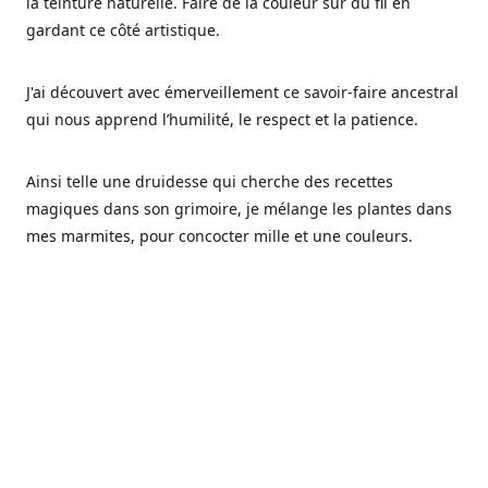
la teinture naturelle. Faire de la couleur sur du fil en
gardant ce côté artistique.
J'ai découvert avec émerveillement ce savoir-faire ancestral
qui nous apprend l’humilité, le respect et la patience.
Ainsi telle une druidesse qui cherche des recettes
magiques dans son grimoire, je mélange les plantes dans
mes marmites, pour concocter mille et une couleurs.
Les végétaux ont tellement à nous offrir et beaucoup à
nous réapprendre.
Pourquoi Fréa Laine,
Ce nom n'as pas été choisi par hasard: Fréa est l'un des
noms de la déesse de la mythologie nordique connue sous