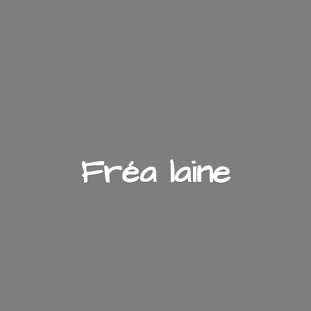
Fré
a laine