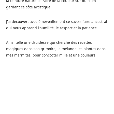
la teinture naturelle. Faire de la couleur sur du fil en
gardant ce côté artistique.
J'ai découvert avec émerveillement ce savoir-faire ancestral
qui nous apprend l’humilité, le respect et la patience.
Ainsi telle une druidesse qui cherche des recettes
magiques dans son grimoire, je mélange les plantes dans
mes marmites, pour concocter mille et une couleurs.
Les végétaux ont tellement à nous offrir et beaucoup à
nous réapprendre.
Pourquoi Fréa Laine,
Ce nom n'as pas été choisi par hasard: Fréa est l'un des
noms de la déesse de la mythologie nordique connue sous