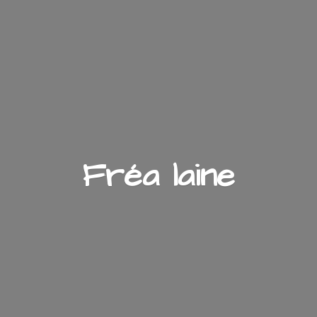
Fré
a laine