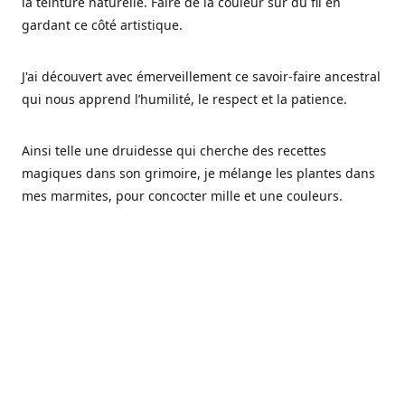
la teinture naturelle. Faire de la couleur sur du fil en
gardant ce côté artistique.
J'ai découvert avec émerveillement ce savoir-faire ancestral
qui nous apprend l’humilité, le respect et la patience.
Ainsi telle une druidesse qui cherche des recettes
magiques dans son grimoire, je mélange les plantes dans
mes marmites, pour concocter mille et une couleurs.
Les végétaux ont tellement à nous offrir et beaucoup à
nous réapprendre.
Pourquoi Fréa Laine,
Ce nom n'as pas été choisi par hasard: Fréa est l'un des
noms de la déesse de la mythologie nordique connue sous