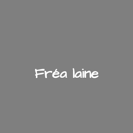
Fré
a laine