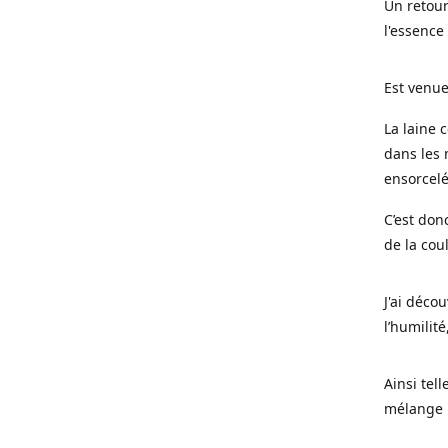
Un retour
l'essence
Est venue
La laine 
dans les 
ensorcel
C’est don
de la cou
J'ai déco
l’humilité
Ainsi tel
mélange l