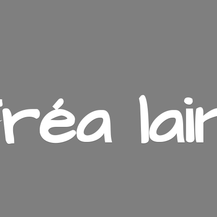
ré
a lai