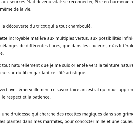
 aux sources était devenu vital: se reconnecter, être en harmonie 
 même de la vie.
 la découverte du tricot,qui a tout chamboulé.
cette incroyable matière aux multiples vertus, aux possibilités infini
mélanges de différentes fibres, que dans les couleurs, m'as littéra
ée.
c tout naturellement que je me suis orientée vers la teinture nature
leur sur du fil en gardant ce côté artistique.
uvert avec émerveillement ce savoir-faire ancestral qui nous appre
, le respect et la patience.
le une druidesse qui cherche des recettes magiques dans son grimo
es plantes dans mes marmites, pour concocter mille et une coule