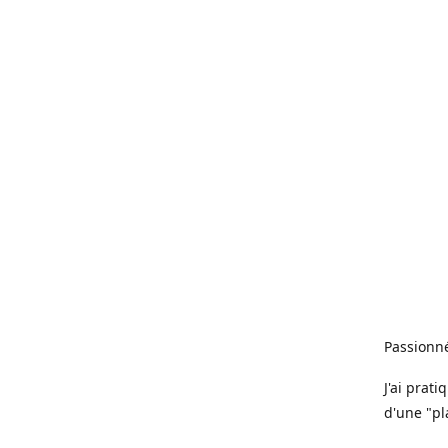
Passionné
J'ai prat
d'une "pl