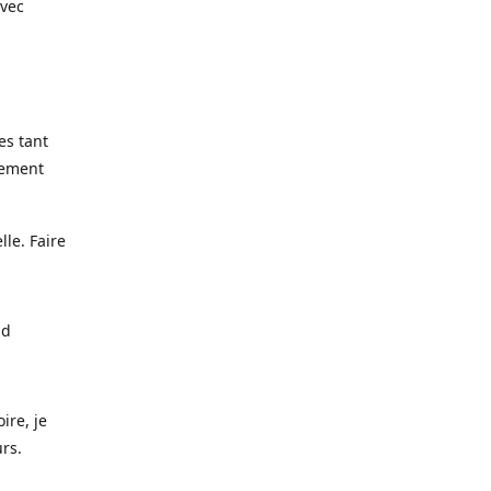
avec
es tant
lement
lle. Faire
nd
ire, je
urs.