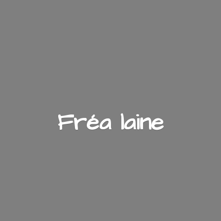
Fré
a laine