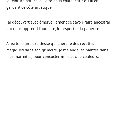
la teinture naturelle. Faire de la couleur sur du fil en
gardant ce côté artistique.
J'ai découvert avec émerveillement ce savoir-faire ancestral
qui nous apprend l’humilité, le respect et la patience.
Ainsi telle une druidesse qui cherche des recettes
magiques dans son grimoire, je mélange les plantes dans
mes marmites, pour concocter mille et une couleurs.
Les végétaux ont tellement à nous offrir et beaucoup à
nous réapprendre.
Pourquoi Fréa Laine,
Ce nom n'as pas été choisi par hasard: Fréa est l'un des
noms de la déesse de la mythologie nordique connue sous