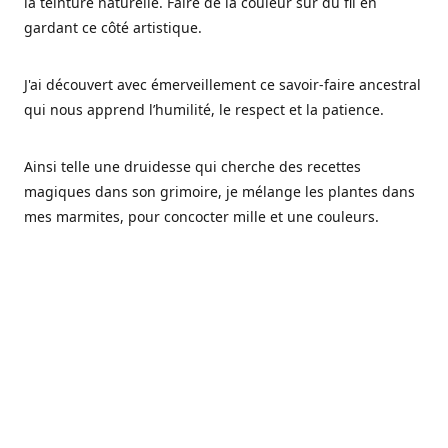
la teinture naturelle. Faire de la couleur sur du fil en
gardant ce côté artistique.
J'ai découvert avec émerveillement ce savoir-faire ancestral
qui nous apprend l’humilité, le respect et la patience.
Ainsi telle une druidesse qui cherche des recettes
magiques dans son grimoire, je mélange les plantes dans
mes marmites, pour concocter mille et une couleurs.
Les végétaux ont tellement à nous offrir et beaucoup à
nous réapprendre.
Pourquoi Fréa Laine,
Ce nom n'as pas été choisi par hasard: Fréa est l'un des
noms de la déesse de la mythologie nordique connue sous