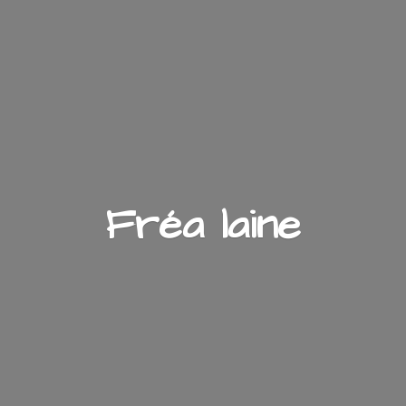
Fré
a laine