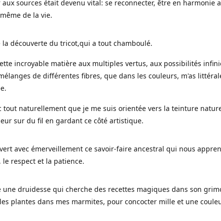
 aux sources était devenu vital: se reconnecter, être en harmonie 
 même de la vie.
 la découverte du tricot,qui a tout chamboulé.
cette incroyable matière aux multiples vertus, aux possibilités infini
mélanges de différentes fibres, que dans les couleurs, m'as littéra
ée.
c tout naturellement que je me suis orientée vers la teinture nature
leur sur du fil en gardant ce côté artistique.
uvert avec émerveillement ce savoir-faire ancestral qui nous appre
, le respect et la patience.
le une druidesse qui cherche des recettes magiques dans son grimo
es plantes dans mes marmites, pour concocter mille et une coule