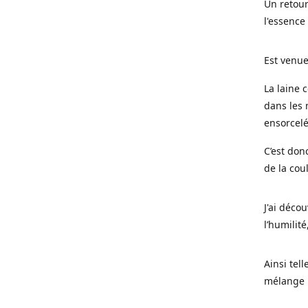
Un retour
l'essence
Est venue
La laine 
dans les 
ensorcel
C’est don
de la cou
J'ai déco
l’humilité
Ainsi tel
mélange l