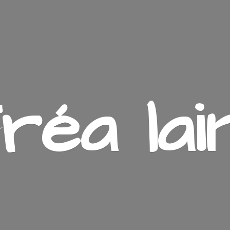
ré
a lai