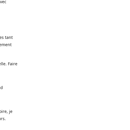
avec
es tant
lement
lle. Faire
nd
ire, je
urs.