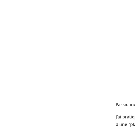
Passionné
J'ai prat
d'une "pl