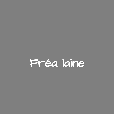
Fré
a laine