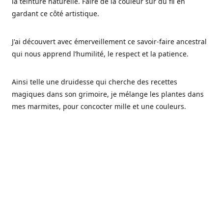
la teinture naturelle. Faire de la couleur sur du fil en
gardant ce côté artistique.
J'ai découvert avec émerveillement ce savoir-faire ancestral
qui nous apprend l’humilité, le respect et la patience.
Ainsi telle une druidesse qui cherche des recettes
magiques dans son grimoire, je mélange les plantes dans
mes marmites, pour concocter mille et une couleurs.
Les végétaux ont tellement à nous offrir et beaucoup à
nous réapprendre.
Pourquoi Fréa Laine,
Ce nom n'as pas été choisi par hasard: Fréa est l'un des
noms de la déesse de la mythologie nordique connue sous