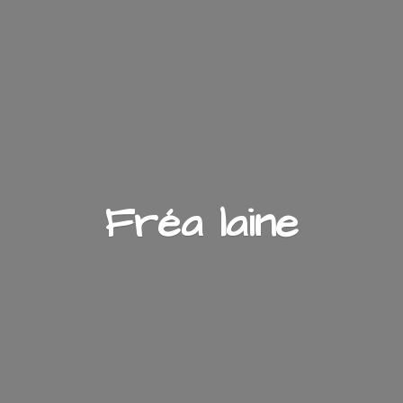
Fré
a laine