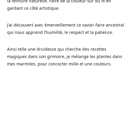
la teinture naturelle. Faire de la couleur sur du fil en
gardant ce côté artistique.
J'ai découvert avec émerveillement ce savoir-faire ancestral
qui nous apprend l’humilité, le respect et la patience.
Ainsi telle une druidesse qui cherche des recettes
magiques dans son grimoire, je mélange les plantes dans
mes marmites, pour concocter mille et une couleurs.
Les végétaux ont tellement à nous offrir et beaucoup à
nous réapprendre.
Pourquoi Fréa Laine,
Ce nom n'as pas été choisi par hasard: Fréa est l'un des
noms de la déesse de la mythologie nordique connue sous