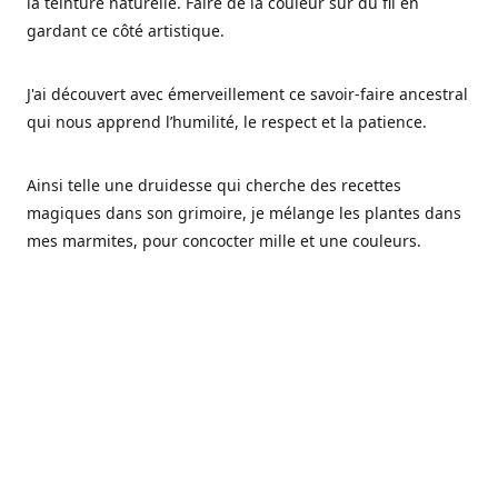
la teinture naturelle. Faire de la couleur sur du fil en
gardant ce côté artistique.
J'ai découvert avec émerveillement ce savoir-faire ancestral
qui nous apprend l’humilité, le respect et la patience.
Ainsi telle une druidesse qui cherche des recettes
magiques dans son grimoire, je mélange les plantes dans
mes marmites, pour concocter mille et une couleurs.
Les végétaux ont tellement à nous offrir et beaucoup à
nous réapprendre.
Pourquoi Fréa Laine,
Ce nom n'as pas été choisi par hasard: Fréa est l'un des
noms de la déesse de la mythologie nordique connue sous