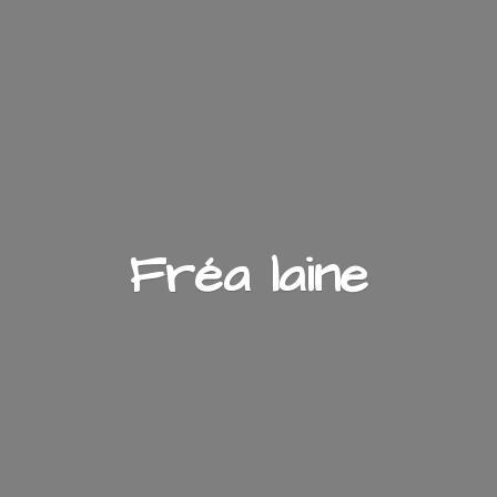
Fré
a laine