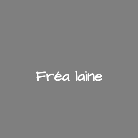
Fré
a laine