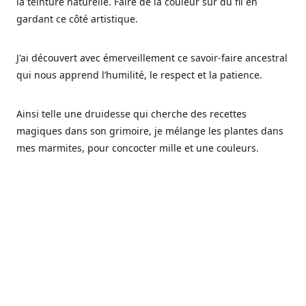
la teinture naturelle. Faire de la couleur sur du fil en
gardant ce côté artistique.
J'ai découvert avec émerveillement ce savoir-faire ancestral
qui nous apprend l’humilité, le respect et la patience.
Ainsi telle une druidesse qui cherche des recettes
magiques dans son grimoire, je mélange les plantes dans
mes marmites, pour concocter mille et une couleurs.
Les végétaux ont tellement à nous offrir et beaucoup à
nous réapprendre.
Pourquoi Fréa Laine,
Ce nom n'as pas été choisi par hasard: Fréa est l'un des
noms de la déesse de la mythologie nordique connue sous