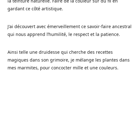
la teinture naturelle. Faire de la couleur sur du fil en
gardant ce côté artistique.
J'ai découvert avec émerveillement ce savoir-faire ancestral
qui nous apprend l’humilité, le respect et la patience.
Ainsi telle une druidesse qui cherche des recettes
magiques dans son grimoire, je mélange les plantes dans
mes marmites, pour concocter mille et une couleurs.
Les végétaux ont tellement à nous offrir et beaucoup à
nous réapprendre.
Pourquoi Fréa Laine,
Ce nom n'as pas été choisi par hasard: Fréa est l'un des
noms de la déesse de la mythologie nordique connue sous