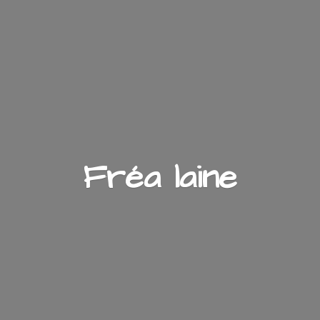
Fré
a laine