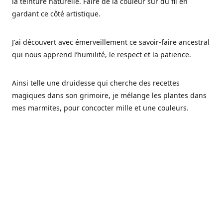
la teinture naturelle. Faire de la couleur sur du fil en
gardant ce côté artistique.
J'ai découvert avec émerveillement ce savoir-faire ancestral
qui nous apprend l’humilité, le respect et la patience.
Ainsi telle une druidesse qui cherche des recettes
magiques dans son grimoire, je mélange les plantes dans
mes marmites, pour concocter mille et une couleurs.
Les végétaux ont tellement à nous offrir et beaucoup à
nous réapprendre.
Pourquoi Fréa Laine,
Ce nom n'as pas été choisi par hasard: Fréa est l'un des
noms de la déesse de la mythologie nordique connue sous