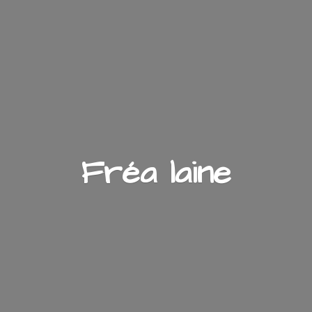
Fré
a laine