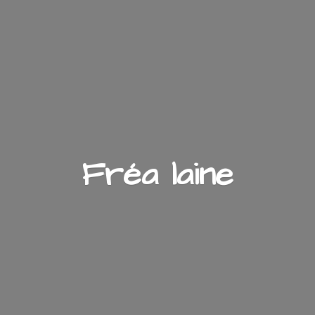
Fré
a laine