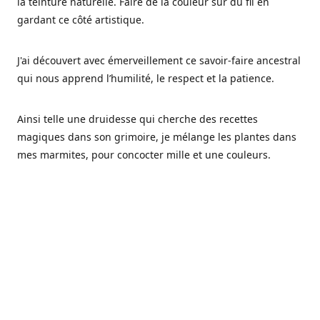
la teinture naturelle. Faire de la couleur sur du fil en
gardant ce côté artistique.
J'ai découvert avec émerveillement ce savoir-faire ancestral
qui nous apprend l’humilité, le respect et la patience.
Ainsi telle une druidesse qui cherche des recettes
magiques dans son grimoire, je mélange les plantes dans
mes marmites, pour concocter mille et une couleurs.
Les végétaux ont tellement à nous offrir et beaucoup à
nous réapprendre.
Pourquoi Fréa Laine,
Ce nom n'as pas été choisi par hasard: Fréa est l'un des
noms de la déesse de la mythologie nordique connue sous