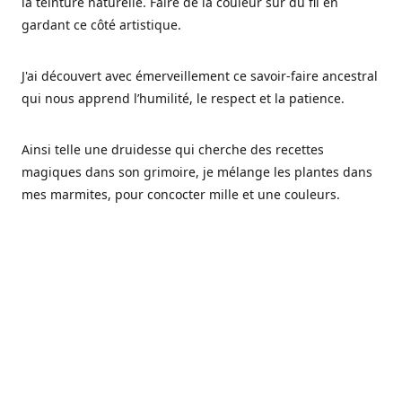
la teinture naturelle. Faire de la couleur sur du fil en
gardant ce côté artistique.
J'ai découvert avec émerveillement ce savoir-faire ancestral
qui nous apprend l’humilité, le respect et la patience.
Ainsi telle une druidesse qui cherche des recettes
magiques dans son grimoire, je mélange les plantes dans
mes marmites, pour concocter mille et une couleurs.
Les végétaux ont tellement à nous offrir et beaucoup à
nous réapprendre.
Pourquoi Fréa Laine,
Ce nom n'as pas été choisi par hasard: Fréa est l'un des
noms de la déesse de la mythologie nordique connue sous