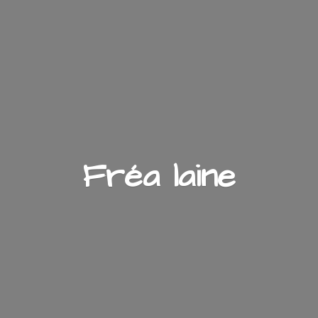
Fré
a laine