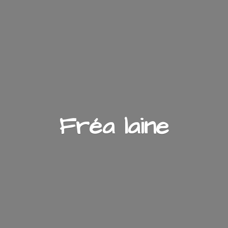
Fré
a laine