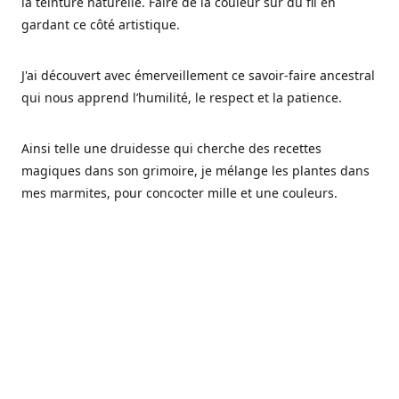
la teinture naturelle. Faire de la couleur sur du fil en
gardant ce côté artistique.
J'ai découvert avec émerveillement ce savoir-faire ancestral
qui nous apprend l’humilité, le respect et la patience.
Ainsi telle une druidesse qui cherche des recettes
magiques dans son grimoire, je mélange les plantes dans
mes marmites, pour concocter mille et une couleurs.
Les végétaux ont tellement à nous offrir et beaucoup à
nous réapprendre.
Pourquoi Fréa Laine,
Ce nom n'as pas été choisi par hasard: Fréa est l'un des
noms de la déesse de la mythologie nordique connue sous