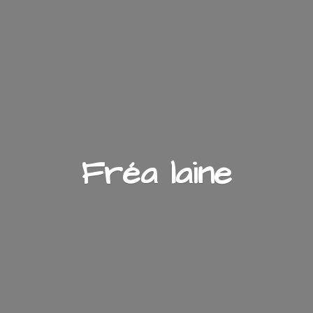
Fré
a laine