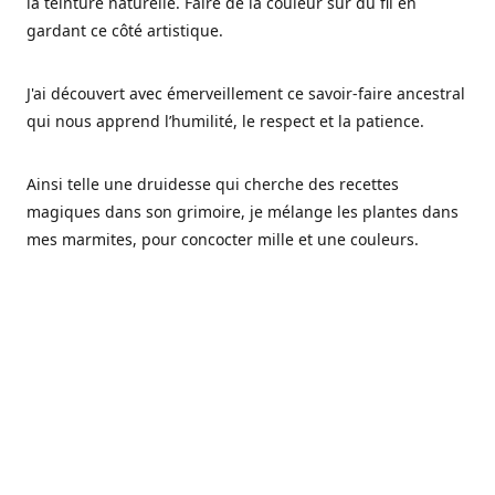
la teinture naturelle. Faire de la couleur sur du fil en
gardant ce côté artistique.
J'ai découvert avec émerveillement ce savoir-faire ancestral
qui nous apprend l’humilité, le respect et la patience.
Ainsi telle une druidesse qui cherche des recettes
magiques dans son grimoire, je mélange les plantes dans
mes marmites, pour concocter mille et une couleurs.
Les végétaux ont tellement à nous offrir et beaucoup à
nous réapprendre.
Pourquoi Fréa Laine,
Ce nom n'as pas été choisi par hasard: Fréa est l'un des
noms de la déesse de la mythologie nordique connue sous