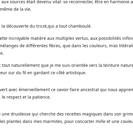
 aux sources était devenu vital: se reconnecter, être en harmonie 
 même de la vie.
 la découverte du tricot,qui a tout chamboulé.
cette incroyable matière aux multiples vertus, aux possibilités infini
mélanges de différentes fibres, que dans les couleurs, m'as littéra
ée.
c tout naturellement que je me suis orientée vers la teinture nature
leur sur du fil en gardant ce côté artistique.
uvert avec émerveillement ce savoir-faire ancestral qui nous appre
, le respect et la patience.
le une druidesse qui cherche des recettes magiques dans son grimo
es plantes dans mes marmites, pour concocter mille et une coule