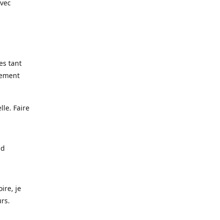
avec
es tant
lement
lle. Faire
nd
ire, je
urs.