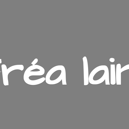
ré
a lai