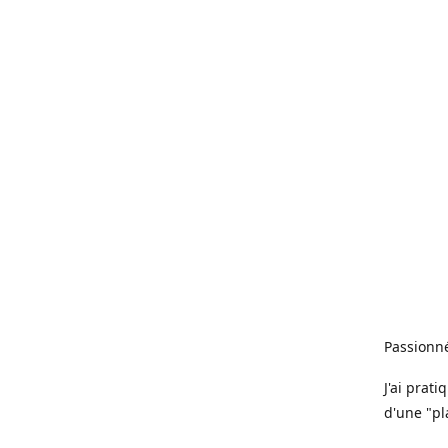
Passionné
J'ai prat
d'une "pl