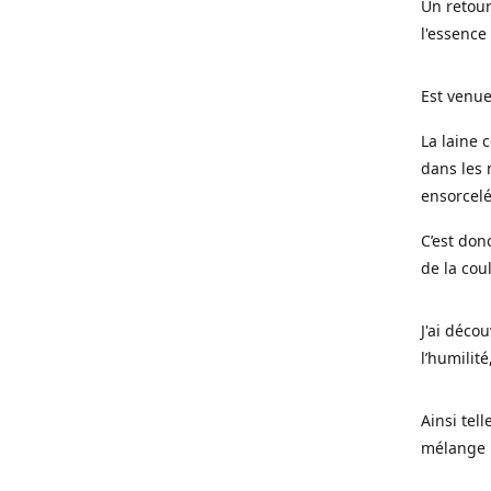
Un retour
l'essence
Est venue
La laine 
dans les 
ensorcel
C’est don
de la cou
J'ai déco
l’humilité
Ainsi tel
mélange l