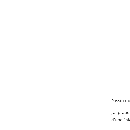
Passionné
J'ai prat
d'une "pl