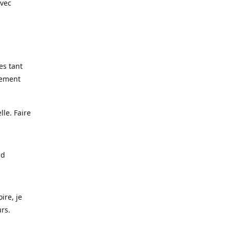
avec
es tant
lement
lle. Faire
nd
ire, je
urs.