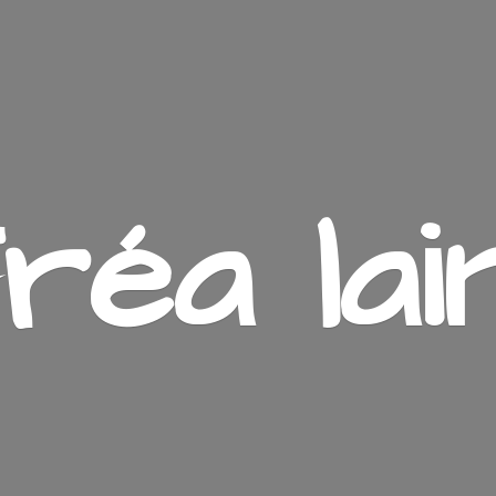
ré
a lai