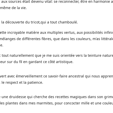
 aux sources était devenu vital: se reconnecter, être en harmonie 
 même de la vie.
 la découverte du tricot,qui a tout chamboulé.
cette incroyable matière aux multiples vertus, aux possibilités infini
mélanges de différentes fibres, que dans les couleurs, m'as littéra
ée.
c tout naturellement que je me suis orientée vers la teinture nature
leur sur du fil en gardant ce côté artistique.
uvert avec émerveillement ce savoir-faire ancestral qui nous appre
, le respect et la patience.
le une druidesse qui cherche des recettes magiques dans son grimo
es plantes dans mes marmites, pour concocter mille et une coule