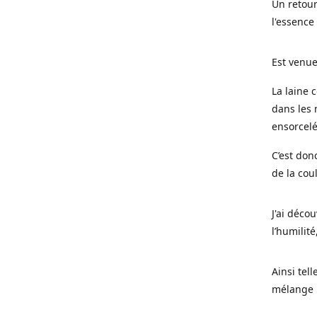
Un retour
l'essence
Est venue
La laine 
dans les 
ensorcel
C’est don
de la cou
J'ai déco
l’humilité
Ainsi tel
mélange l