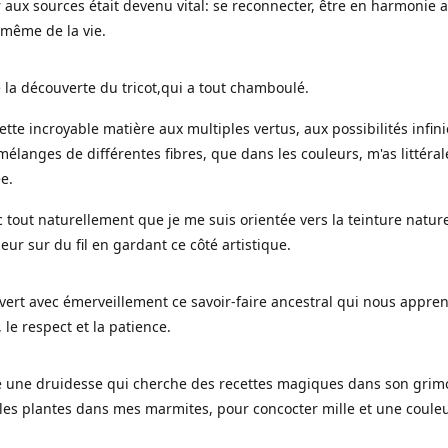
 aux sources était devenu vital: se reconnecter, être en harmonie 
 même de la vie.
 la découverte du tricot,qui a tout chamboulé.
cette incroyable matière aux multiples vertus, aux possibilités infini
mélanges de différentes fibres, que dans les couleurs, m'as littéra
ée.
c tout naturellement que je me suis orientée vers la teinture nature
leur sur du fil en gardant ce côté artistique.
uvert avec émerveillement ce savoir-faire ancestral qui nous appre
, le respect et la patience.
le une druidesse qui cherche des recettes magiques dans son grimo
es plantes dans mes marmites, pour concocter mille et une coule