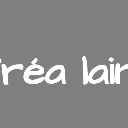
ré
a lai