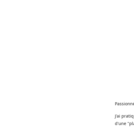
Passionné
J'ai prat
d'une "pl