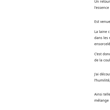
Un retour
l'essence
Est venue
La laine 
dans les 
ensorcel
C’est don
de la cou
J'ai déco
l’humilité
Ainsi tel
mélange l