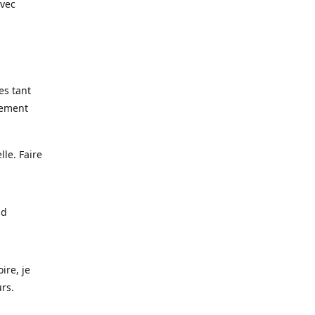
avec
es tant
lement
lle. Faire
nd
ire, je
urs.