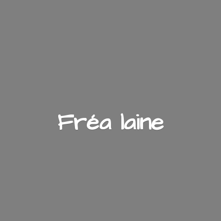
Fré
a laine