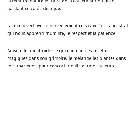
la teinture naturelle. Faire de la couleur sur du fil en
gardant ce côté artistique.
J'ai découvert avec émerveillement ce savoir-faire ancestral
qui nous apprend l’humilité, le respect et la patience.
Ainsi telle une druidesse qui cherche des recettes
magiques dans son grimoire, je mélange les plantes dans
mes marmites, pour concocter mille et une couleurs.
Les végétaux ont tellement à nous offrir et beaucoup à
nous réapprendre.
Pourquoi Fréa Laine,
Ce nom n'as pas été choisi par hasard: Fréa est l'un des
noms de la déesse de la mythologie nordique connue sous