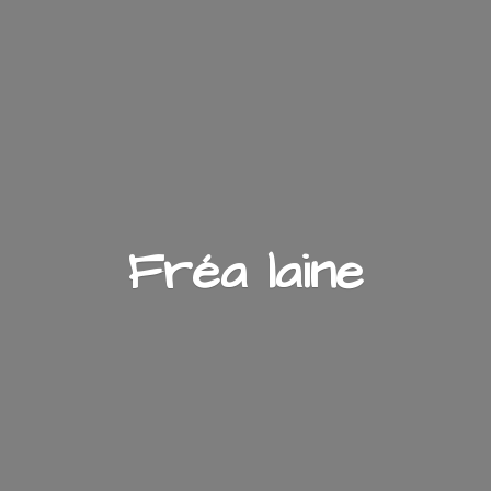
Fré
a laine