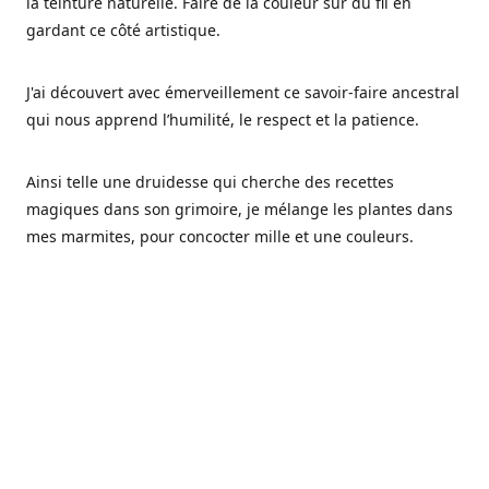
la teinture naturelle. Faire de la couleur sur du fil en
gardant ce côté artistique.
J'ai découvert avec émerveillement ce savoir-faire ancestral
qui nous apprend l’humilité, le respect et la patience.
Ainsi telle une druidesse qui cherche des recettes
magiques dans son grimoire, je mélange les plantes dans
mes marmites, pour concocter mille et une couleurs.
Les végétaux ont tellement à nous offrir et beaucoup à
nous réapprendre.
Pourquoi Fréa Laine,
Ce nom n'as pas été choisi par hasard: Fréa est l'un des
noms de la déesse de la mythologie nordique connue sous