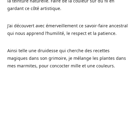
la teinture naturelle. Faire de la couleur sur du fil en
gardant ce côté artistique.
J'ai découvert avec émerveillement ce savoir-faire ancestral
qui nous apprend l’humilité, le respect et la patience.
Ainsi telle une druidesse qui cherche des recettes
magiques dans son grimoire, je mélange les plantes dans
mes marmites, pour concocter mille et une couleurs.
Les végétaux ont tellement à nous offrir et beaucoup à
nous réapprendre.
Pourquoi Fréa Laine,
Ce nom n'as pas été choisi par hasard: Fréa est l'un des
noms de la déesse de la mythologie nordique connue sous