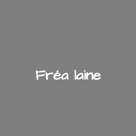
Fré
a laine