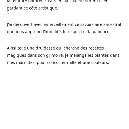
la teinture naturelle. Faire de la couleur sur du fil en
gardant ce côté artistique.
J'ai découvert avec émerveillement ce savoir-faire ancestral
qui nous apprend l’humilité, le respect et la patience.
Ainsi telle une druidesse qui cherche des recettes
magiques dans son grimoire, je mélange les plantes dans
mes marmites, pour concocter mille et une couleurs.
Les végétaux ont tellement à nous offrir et beaucoup à
nous réapprendre.
Pourquoi Fréa Laine,
Ce nom n'as pas été choisi par hasard: Fréa est l'un des
noms de la déesse de la mythologie nordique connue sous