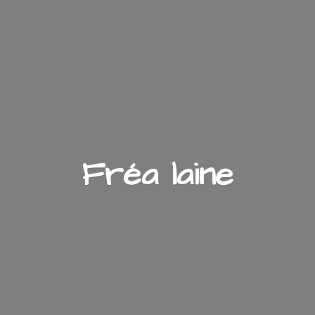
Fré
a laine