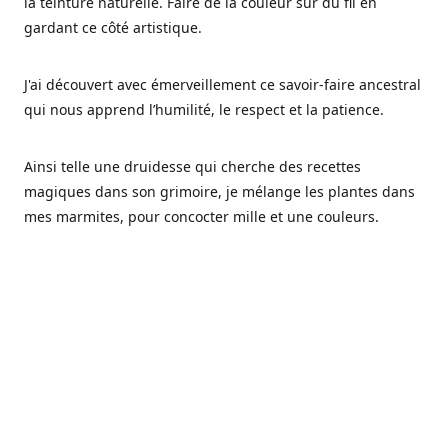
la teinture naturelle. Faire de la couleur sur du fil en
gardant ce côté artistique.
J'ai découvert avec émerveillement ce savoir-faire ancestral
qui nous apprend l’humilité, le respect et la patience.
Ainsi telle une druidesse qui cherche des recettes
magiques dans son grimoire, je mélange les plantes dans
mes marmites, pour concocter mille et une couleurs.
Les végétaux ont tellement à nous offrir et beaucoup à
nous réapprendre.
Pourquoi Fréa Laine,
Ce nom n'as pas été choisi par hasard: Fréa est l'un des
noms de la déesse de la mythologie nordique connue sous