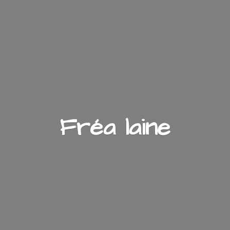
Fré
a laine