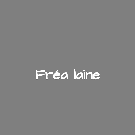
Fré
a laine