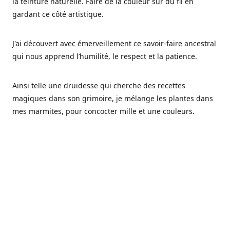
la teinture naturelle. Faire de la couleur sur du fil en
gardant ce côté artistique.
J'ai découvert avec émerveillement ce savoir-faire ancestral
qui nous apprend l’humilité, le respect et la patience.
Ainsi telle une druidesse qui cherche des recettes
magiques dans son grimoire, je mélange les plantes dans
mes marmites, pour concocter mille et une couleurs.
Les végétaux ont tellement à nous offrir et beaucoup à
nous réapprendre.
Pourquoi Fréa Laine,
Ce nom n'as pas été choisi par hasard: Fréa est l'un des
noms de la déesse de la mythologie nordique connue sous