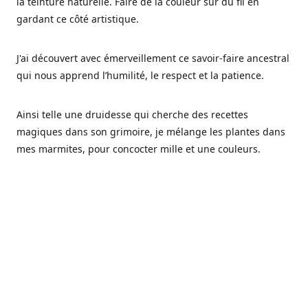
la teinture naturelle. Faire de la couleur sur du fil en
gardant ce côté artistique.
J'ai découvert avec émerveillement ce savoir-faire ancestral
qui nous apprend l’humilité, le respect et la patience.
Ainsi telle une druidesse qui cherche des recettes
magiques dans son grimoire, je mélange les plantes dans
mes marmites, pour concocter mille et une couleurs.
Les végétaux ont tellement à nous offrir et beaucoup à
nous réapprendre.
Pourquoi Fréa Laine,
Ce nom n'as pas été choisi par hasard: Fréa est l'un des
noms de la déesse de la mythologie nordique connue sous