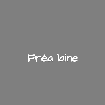
Fré
a laine