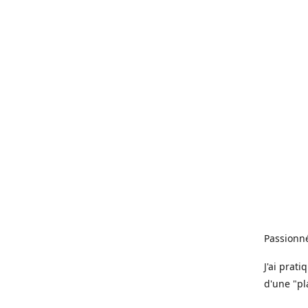
Passionné
J'ai prat
d'une "pl