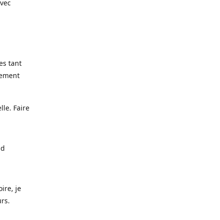
avec
es tant
lement
lle. Faire
nd
ire, je
urs.