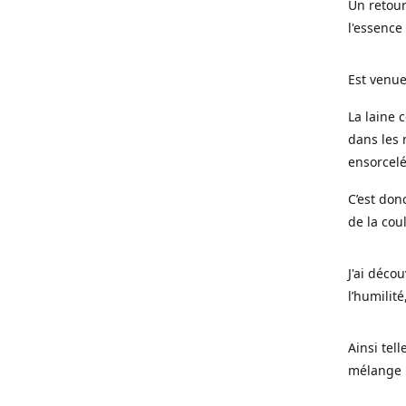
Un retour
l'essence
Est venue
La laine 
dans les 
ensorcel
C’est don
de la cou
J'ai déco
l’humilité
Ainsi tel
mélange l