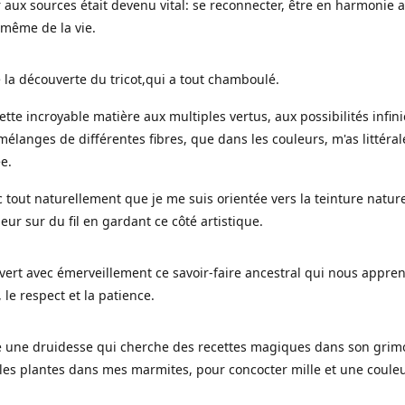
 aux sources était devenu vital: se reconnecter, être en harmonie 
 même de la vie.
 la découverte du tricot,qui a tout chamboulé.
cette incroyable matière aux multiples vertus, aux possibilités infini
mélanges de différentes fibres, que dans les couleurs, m'as littéra
ée.
c tout naturellement que je me suis orientée vers la teinture nature
leur sur du fil en gardant ce côté artistique.
uvert avec émerveillement ce savoir-faire ancestral qui nous appre
, le respect et la patience.
le une druidesse qui cherche des recettes magiques dans son grimo
es plantes dans mes marmites, pour concocter mille et une coule