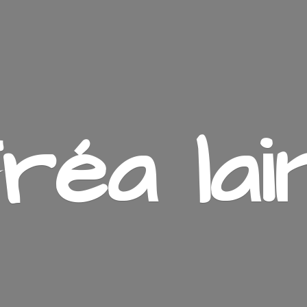
ré
a lai