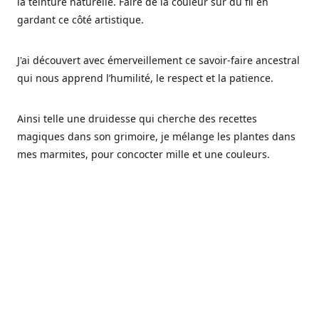
la teinture naturelle. Faire de la couleur sur du fil en
gardant ce côté artistique.
J'ai découvert avec émerveillement ce savoir-faire ancestral
qui nous apprend l’humilité, le respect et la patience.
Ainsi telle une druidesse qui cherche des recettes
magiques dans son grimoire, je mélange les plantes dans
mes marmites, pour concocter mille et une couleurs.
Les végétaux ont tellement à nous offrir et beaucoup à
nous réapprendre.
Pourquoi Fréa Laine,
Ce nom n'as pas été choisi par hasard: Fréa est l'un des
noms de la déesse de la mythologie nordique connue sous