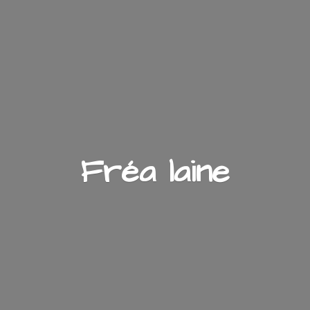
Fré
a laine