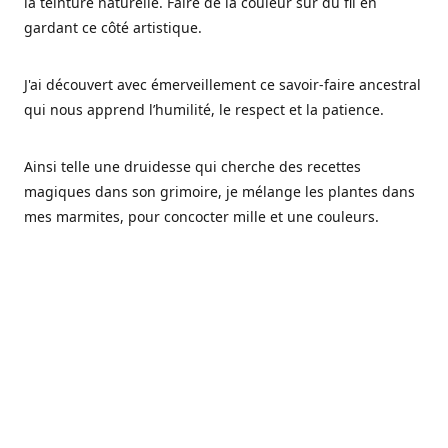
la teinture naturelle. Faire de la couleur sur du fil en
gardant ce côté artistique.
J'ai découvert avec émerveillement ce savoir-faire ancestral
qui nous apprend l’humilité, le respect et la patience.
Ainsi telle une druidesse qui cherche des recettes
magiques dans son grimoire, je mélange les plantes dans
mes marmites, pour concocter mille et une couleurs.
Les végétaux ont tellement à nous offrir et beaucoup à
nous réapprendre.
Pourquoi Fréa Laine,
Ce nom n'as pas été choisi par hasard: Fréa est l'un des
noms de la déesse de la mythologie nordique connue sous