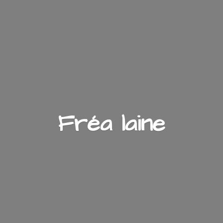
Fré
a laine