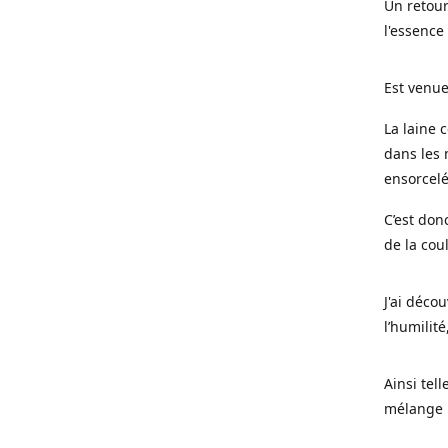
Un retour
l'essence
Est venue
La laine 
dans les 
ensorcel
C’est don
de la cou
J'ai déco
l’humilité
Ainsi tel
mélange l