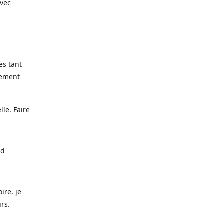
avec
es tant
lement
lle. Faire
nd
ire, je
urs.