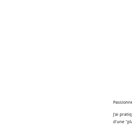
Passionné
J'ai prat
d'une "pl