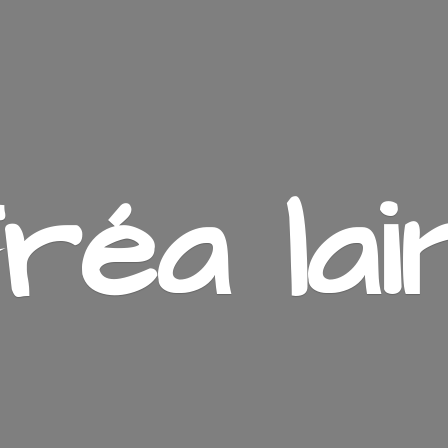
ré
a lai