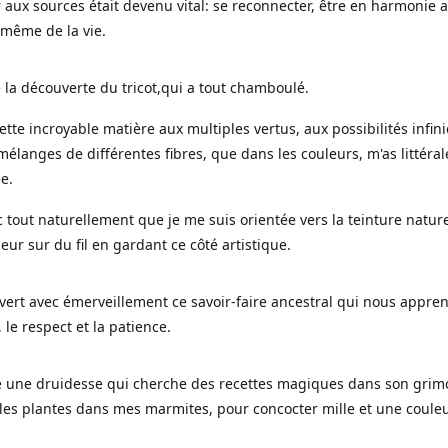
 aux sources était devenu vital: se reconnecter, être en harmonie 
 même de la vie.
 la découverte du tricot,qui a tout chamboulé.
cette incroyable matière aux multiples vertus, aux possibilités infini
mélanges de différentes fibres, que dans les couleurs, m'as littéra
ée.
c tout naturellement que je me suis orientée vers la teinture nature
leur sur du fil en gardant ce côté artistique.
uvert avec émerveillement ce savoir-faire ancestral qui nous appre
, le respect et la patience.
le une druidesse qui cherche des recettes magiques dans son grimo
es plantes dans mes marmites, pour concocter mille et une coule