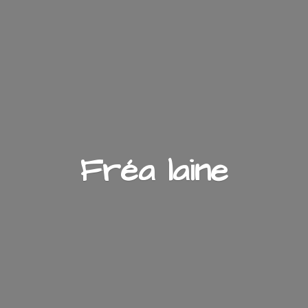
Fré
a laine