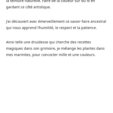
la teinture naturelle. Faire de la couleur sur du fil en
gardant ce côté artistique.
J'ai découvert avec émerveillement ce savoir-faire ancestral
qui nous apprend l’humilité, le respect et la patience.
Ainsi telle une druidesse qui cherche des recettes
magiques dans son grimoire, je mélange les plantes dans
mes marmites, pour concocter mille et une couleurs.
Les végétaux ont tellement à nous offrir et beaucoup à
nous réapprendre.
Pourquoi Fréa Laine,
Ce nom n'as pas été choisi par hasard: Fréa est l'un des
noms de la déesse de la mythologie nordique connue sous