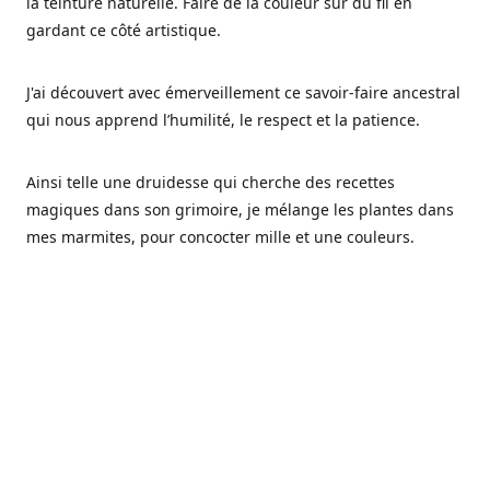
la teinture naturelle. Faire de la couleur sur du fil en
gardant ce côté artistique.
J'ai découvert avec émerveillement ce savoir-faire ancestral
qui nous apprend l’humilité, le respect et la patience.
Ainsi telle une druidesse qui cherche des recettes
magiques dans son grimoire, je mélange les plantes dans
mes marmites, pour concocter mille et une couleurs.
Les végétaux ont tellement à nous offrir et beaucoup à
nous réapprendre.
Pourquoi Fréa Laine,
Ce nom n'as pas été choisi par hasard: Fréa est l'un des
noms de la déesse de la mythologie nordique connue sous