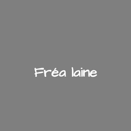
Fré
a laine