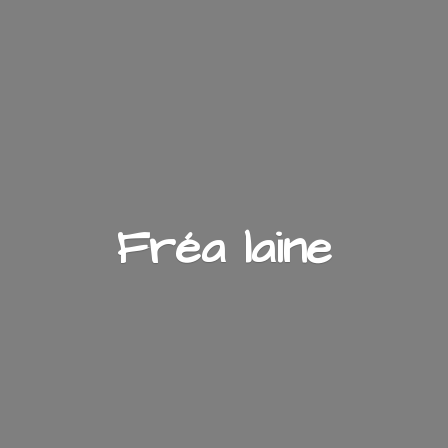
Fré
a laine