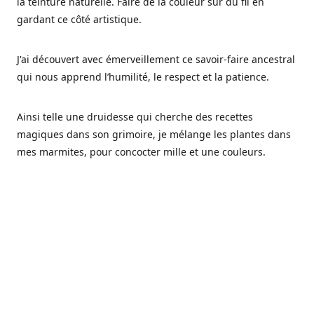
la teinture naturelle. Faire de la couleur sur du fil en
gardant ce côté artistique.
J'ai découvert avec émerveillement ce savoir-faire ancestral
qui nous apprend l’humilité, le respect et la patience.
Ainsi telle une druidesse qui cherche des recettes
magiques dans son grimoire, je mélange les plantes dans
mes marmites, pour concocter mille et une couleurs.
Les végétaux ont tellement à nous offrir et beaucoup à
nous réapprendre.
Pourquoi Fréa Laine,
Ce nom n'as pas été choisi par hasard: Fréa est l'un des
noms de la déesse de la mythologie nordique connue sous