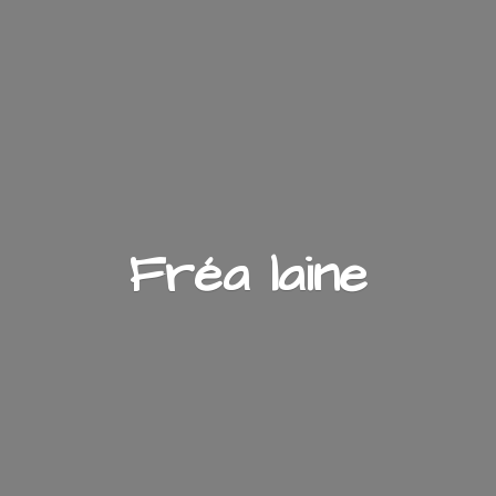
Fré
a laine