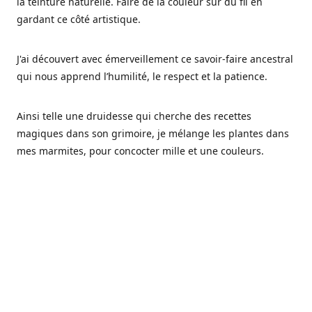
la teinture naturelle. Faire de la couleur sur du fil en
gardant ce côté artistique.
J'ai découvert avec émerveillement ce savoir-faire ancestral
qui nous apprend l’humilité, le respect et la patience.
Ainsi telle une druidesse qui cherche des recettes
magiques dans son grimoire, je mélange les plantes dans
mes marmites, pour concocter mille et une couleurs.
Les végétaux ont tellement à nous offrir et beaucoup à
nous réapprendre.
Pourquoi Fréa Laine,
Ce nom n'as pas été choisi par hasard: Fréa est l'un des
noms de la déesse de la mythologie nordique connue sous