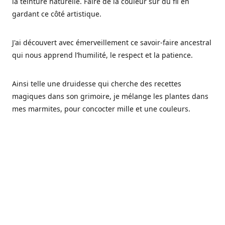
la teinture naturelle. Faire de la couleur sur du fil en
gardant ce côté artistique.
J'ai découvert avec émerveillement ce savoir-faire ancestral
qui nous apprend l’humilité, le respect et la patience.
Ainsi telle une druidesse qui cherche des recettes
magiques dans son grimoire, je mélange les plantes dans
mes marmites, pour concocter mille et une couleurs.
Les végétaux ont tellement à nous offrir et beaucoup à
nous réapprendre.
Pourquoi Fréa Laine,
Ce nom n'as pas été choisi par hasard: Fréa est l'un des
noms de la déesse de la mythologie nordique connue sous