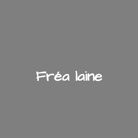
Fré
a laine