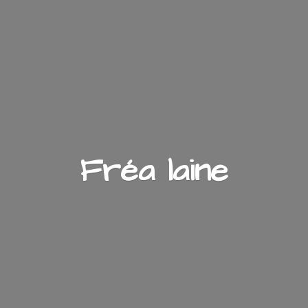
Fré
a laine