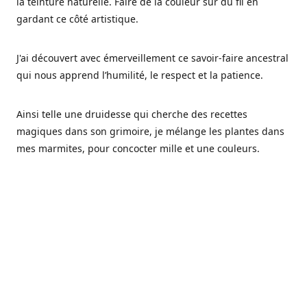
la teinture naturelle. Faire de la couleur sur du fil en
gardant ce côté artistique.
J'ai découvert avec émerveillement ce savoir-faire ancestral
qui nous apprend l’humilité, le respect et la patience.
Ainsi telle une druidesse qui cherche des recettes
magiques dans son grimoire, je mélange les plantes dans
mes marmites, pour concocter mille et une couleurs.
Les végétaux ont tellement à nous offrir et beaucoup à
nous réapprendre.
Pourquoi Fréa Laine,
Ce nom n'as pas été choisi par hasard: Fréa est l'un des
noms de la déesse de la mythologie nordique connue sous