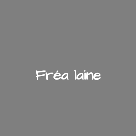
Fré
a laine