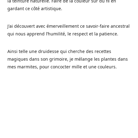
la teinture naturelle. Faire de la couleur sur du fil en
gardant ce côté artistique.
J'ai découvert avec émerveillement ce savoir-faire ancestral
qui nous apprend l’humilité, le respect et la patience.
Ainsi telle une druidesse qui cherche des recettes
magiques dans son grimoire, je mélange les plantes dans
mes marmites, pour concocter mille et une couleurs.
Les végétaux ont tellement à nous offrir et beaucoup à
nous réapprendre.
Pourquoi Fréa Laine,
Ce nom n'as pas été choisi par hasard: Fréa est l'un des
noms de la déesse de la mythologie nordique connue sous