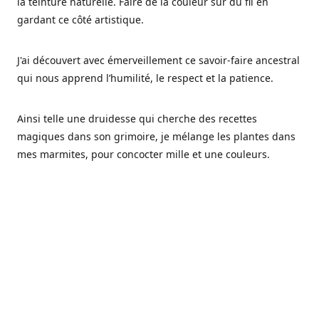
la teinture naturelle. Faire de la couleur sur du fil en
gardant ce côté artistique.
J'ai découvert avec émerveillement ce savoir-faire ancestral
qui nous apprend l’humilité, le respect et la patience.
Ainsi telle une druidesse qui cherche des recettes
magiques dans son grimoire, je mélange les plantes dans
mes marmites, pour concocter mille et une couleurs.
Les végétaux ont tellement à nous offrir et beaucoup à
nous réapprendre.
Pourquoi Fréa Laine,
Ce nom n'as pas été choisi par hasard: Fréa est l'un des
noms de la déesse de la mythologie nordique connue sous