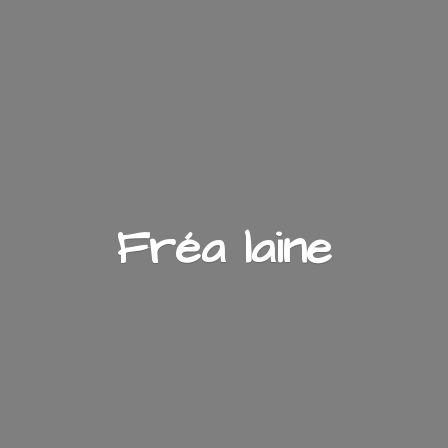
Fré
a laine