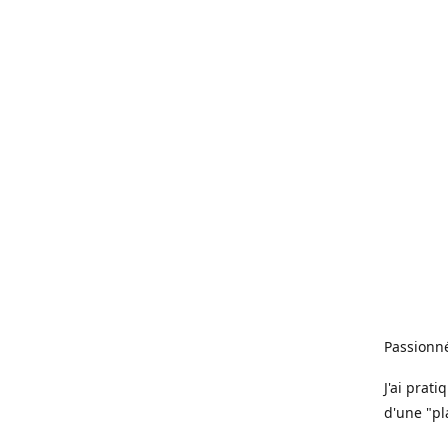
Passionné
J'ai prat
d'une "pl