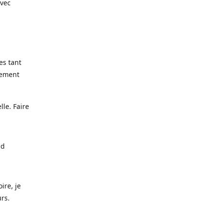
avec
es tant
lement
lle. Faire
nd
ire, je
urs.