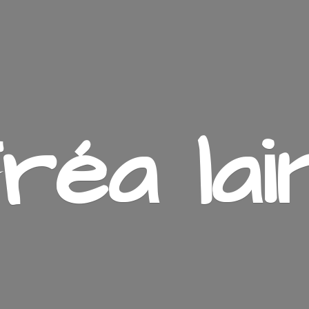
ré
a lai