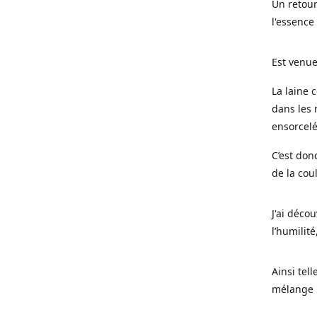
Un retour
l'essence
Est venue
La laine 
dans les 
ensorcel
C’est don
de la cou
J'ai déco
l’humilité
Ainsi tel
mélange l