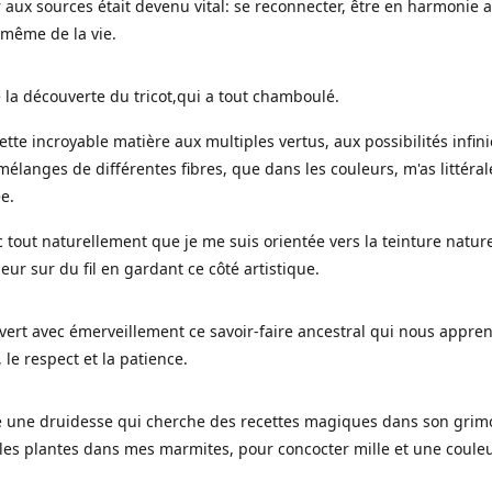
 aux sources était devenu vital: se reconnecter, être en harmonie 
 même de la vie.
 la découverte du tricot,qui a tout chamboulé.
cette incroyable matière aux multiples vertus, aux possibilités infini
mélanges de différentes fibres, que dans les couleurs, m'as littéra
ée.
c tout naturellement que je me suis orientée vers la teinture nature
leur sur du fil en gardant ce côté artistique.
uvert avec émerveillement ce savoir-faire ancestral qui nous appre
, le respect et la patience.
le une druidesse qui cherche des recettes magiques dans son grimo
es plantes dans mes marmites, pour concocter mille et une coule