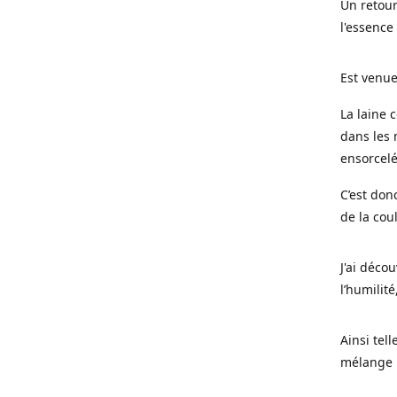
Un retour
l'essence
Est venue
La laine 
dans les 
ensorcel
C’est don
de la cou
J'ai déco
l’humilité
Ainsi tel
mélange l