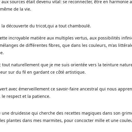
 aux sources était devenu vital: se reconnecter, être en harmonie 
 même de la vie.
 la découverte du tricot,qui a tout chamboulé.
cette incroyable matière aux multiples vertus, aux possibilités infini
mélanges de différentes fibres, que dans les couleurs, m'as littéra
ée.
c tout naturellement que je me suis orientée vers la teinture nature
leur sur du fil en gardant ce côté artistique.
uvert avec émerveillement ce savoir-faire ancestral qui nous appre
, le respect et la patience.
le une druidesse qui cherche des recettes magiques dans son grimo
es plantes dans mes marmites, pour concocter mille et une coule