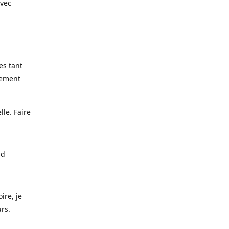
avec
es tant
lement
lle. Faire
nd
ire, je
urs.