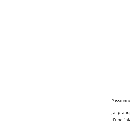
Passionné
J'ai prat
d'une "pl