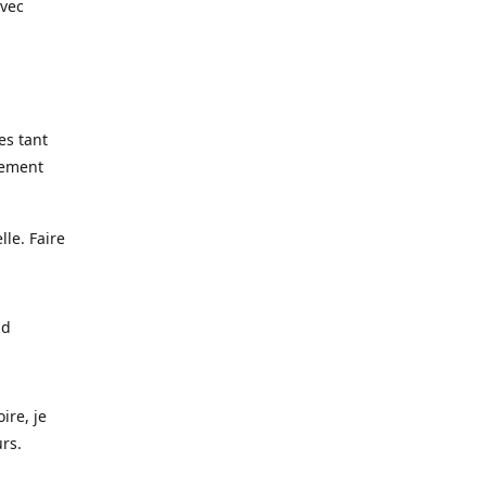
avec
es tant
lement
lle. Faire
nd
ire, je
urs.