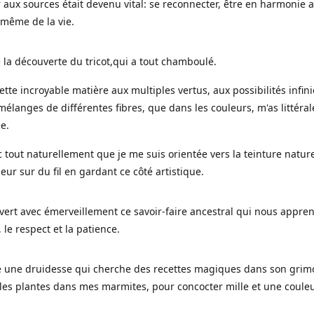
 aux sources était devenu vital: se reconnecter, être en harmonie 
 même de la vie.
 la découverte du tricot,qui a tout chamboulé.
cette incroyable matière aux multiples vertus, aux possibilités infini
mélanges de différentes fibres, que dans les couleurs, m'as littéra
ée.
c tout naturellement que je me suis orientée vers la teinture nature
leur sur du fil en gardant ce côté artistique.
uvert avec émerveillement ce savoir-faire ancestral qui nous appre
, le respect et la patience.
le une druidesse qui cherche des recettes magiques dans son grimo
es plantes dans mes marmites, pour concocter mille et une coule