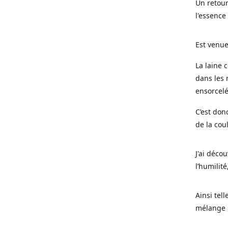
Un retour
l'essence
Est venue
La laine 
dans les 
ensorcel
C’est don
de la cou
J'ai déco
l’humilité
Ainsi tel
mélange l