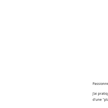
Passionné
J'ai prat
d'une "pl