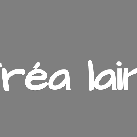
ré
a lai