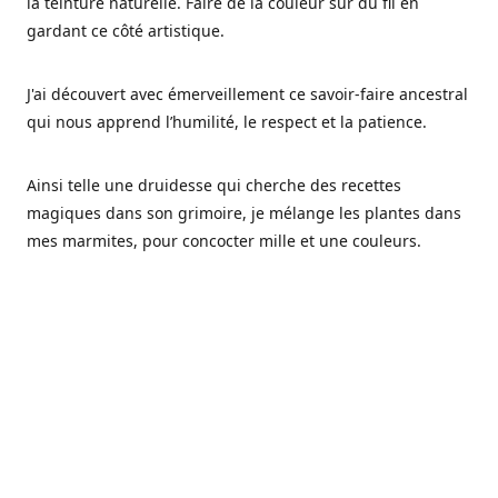
la teinture naturelle. Faire de la couleur sur du fil en
gardant ce côté artistique.
J'ai découvert avec émerveillement ce savoir-faire ancestral
qui nous apprend l’humilité, le respect et la patience.
Ainsi telle une druidesse qui cherche des recettes
magiques dans son grimoire, je mélange les plantes dans
mes marmites, pour concocter mille et une couleurs.
Les végétaux ont tellement à nous offrir et beaucoup à
nous réapprendre.
Pourquoi Fréa Laine,
Ce nom n'as pas été choisi par hasard: Fréa est l'un des
noms de la déesse de la mythologie nordique connue sous