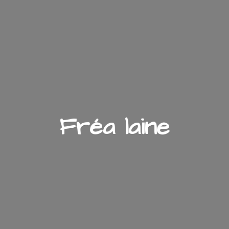
Fré
a laine