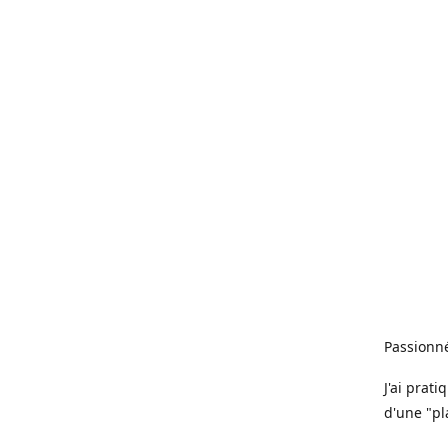
Passionné
J'ai prat
d'une "pl