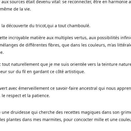
 aux sources était devenu vital: se reconnecter, être en harmonie 
 même de la vie.
 la découverte du tricot,qui a tout chamboulé.
cette incroyable matière aux multiples vertus, aux possibilités infini
mélanges de différentes fibres, que dans les couleurs, m'as littéra
ée.
c tout naturellement que je me suis orientée vers la teinture nature
leur sur du fil en gardant ce côté artistique.
uvert avec émerveillement ce savoir-faire ancestral qui nous appre
, le respect et la patience.
le une druidesse qui cherche des recettes magiques dans son grimo
es plantes dans mes marmites, pour concocter mille et une coule