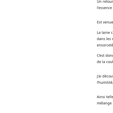
Un retour
l'essence
Est venue
La laine 
dans les 
ensorcel
C’est don
de la cou
J'ai déco
l’humilité
Ainsi tel
mélange l