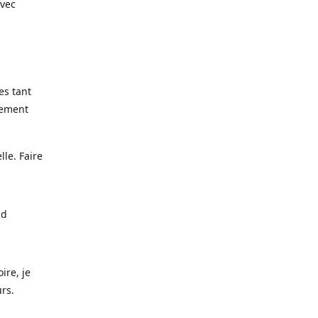
avec
es tant
lement
lle. Faire
nd
ire, je
urs.