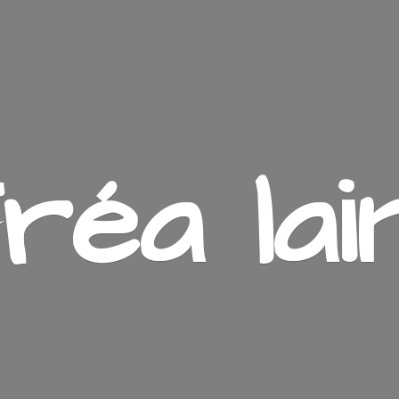
ré
a lai