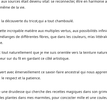
 aux sources était devenu vital: se reconnecter, être en harmonie 
 même de la vie.
 la découverte du tricot,qui a tout chamboulé.
cette incroyable matière aux multiples vertus, aux possibilités infini
mélanges de différentes fibres, que dans les couleurs, m'as littéra
ée.
c tout naturellement que je me suis orientée vers la teinture nature
leur sur du fil en gardant ce côté artistique.
uvert avec émerveillement ce savoir-faire ancestral qui nous appre
, le respect et la patience.
le une druidesse qui cherche des recettes magiques dans son grimo
es plantes dans mes marmites, pour concocter mille et une coule