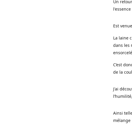
Un retour
l'essence
Est venue
La laine 
dans les 
ensorcel
C’est don
de la cou
J'ai déco
l’humilité
Ainsi tel
mélange l