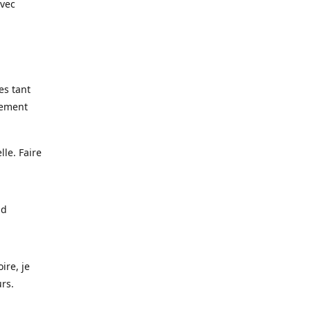
avec
es tant
lement
lle. Faire
nd
ire, je
urs.