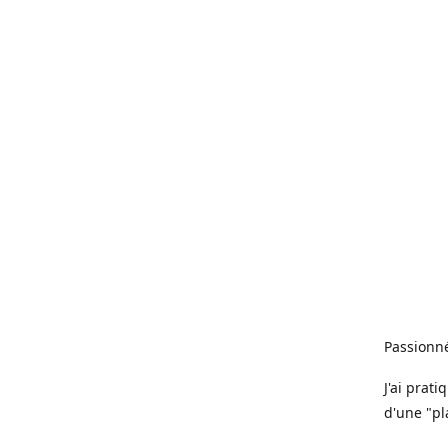
Passionné
J'ai prat
d'une "pl