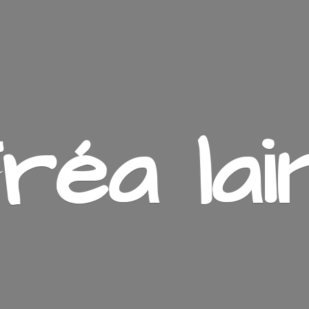
ré
a lai