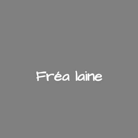
Fré
a laine