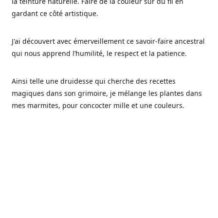
la teinture naturelle. Faire de la couleur sur du fil en
gardant ce côté artistique.
J'ai découvert avec émerveillement ce savoir-faire ancestral
qui nous apprend l’humilité, le respect et la patience.
Ainsi telle une druidesse qui cherche des recettes
magiques dans son grimoire, je mélange les plantes dans
mes marmites, pour concocter mille et une couleurs.
Les végétaux ont tellement à nous offrir et beaucoup à
nous réapprendre.
Pourquoi Fréa Laine,
Ce nom n'as pas été choisi par hasard: Fréa est l'un des
noms de la déesse de la mythologie nordique connue sous