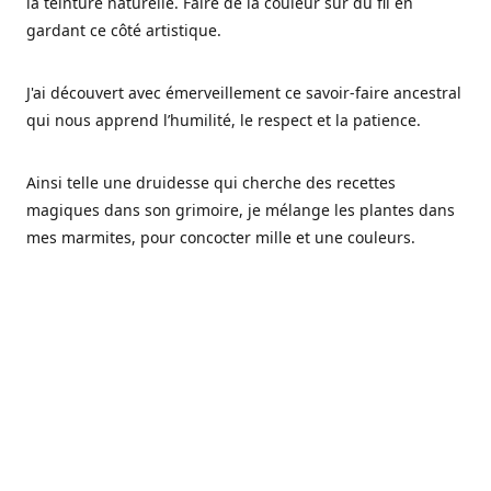
la teinture naturelle. Faire de la couleur sur du fil en
gardant ce côté artistique.
J'ai découvert avec émerveillement ce savoir-faire ancestral
qui nous apprend l’humilité, le respect et la patience.
Ainsi telle une druidesse qui cherche des recettes
magiques dans son grimoire, je mélange les plantes dans
mes marmites, pour concocter mille et une couleurs.
Les végétaux ont tellement à nous offrir et beaucoup à
nous réapprendre.
Pourquoi Fréa Laine,
Ce nom n'as pas été choisi par hasard: Fréa est l'un des
noms de la déesse de la mythologie nordique connue sous