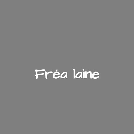
Fré
a laine