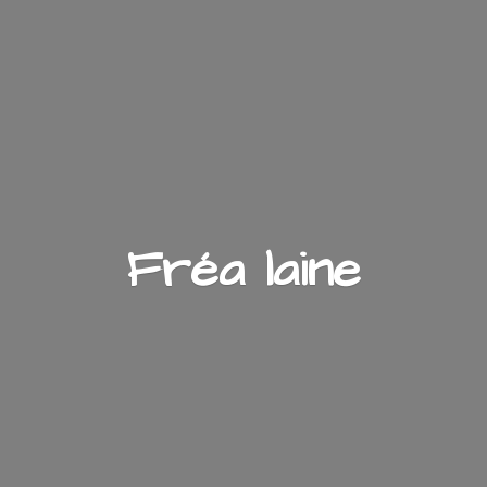
Fré
a laine