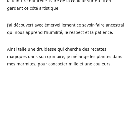
la teinture naturelle. Faire de la couleur sur du fil en
gardant ce côté artistique.
J'ai découvert avec émerveillement ce savoir-faire ancestral
qui nous apprend l’humilité, le respect et la patience.
Ainsi telle une druidesse qui cherche des recettes
magiques dans son grimoire, je mélange les plantes dans
mes marmites, pour concocter mille et une couleurs.
Les végétaux ont tellement à nous offrir et beaucoup à
nous réapprendre.
Pourquoi Fréa Laine,
Ce nom n'as pas été choisi par hasard: Fréa est l'un des
noms de la déesse de la mythologie nordique connue sous