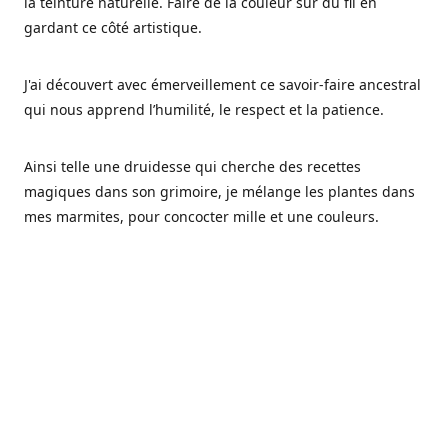
la teinture naturelle. Faire de la couleur sur du fil en
gardant ce côté artistique.
J'ai découvert avec émerveillement ce savoir-faire ancestral
qui nous apprend l’humilité, le respect et la patience.
Ainsi telle une druidesse qui cherche des recettes
magiques dans son grimoire, je mélange les plantes dans
mes marmites, pour concocter mille et une couleurs.
Les végétaux ont tellement à nous offrir et beaucoup à
nous réapprendre.
Pourquoi Fréa Laine,
Ce nom n'as pas été choisi par hasard: Fréa est l'un des
noms de la déesse de la mythologie nordique connue sous