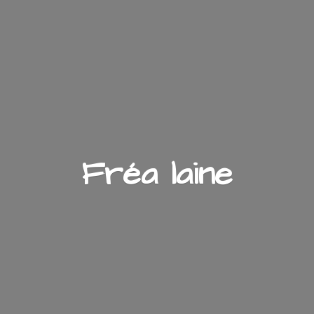
Fré
a laine